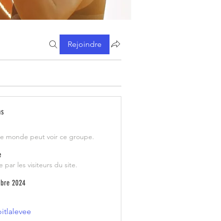
Rejoindre
ns
le monde peut voir ce groupe.
e
e par les visiteurs du site.
obre 2024
itlalevee