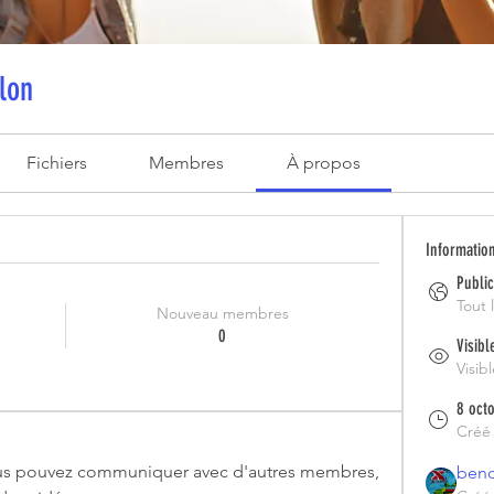
lon
Fichiers
Membres
À propos
Informatio
Public
Tout 
Nouveau membres
0
Visibl
Visibl
8 oct
Créé
us pouvez communiquer avec d'autres membres, 
beno